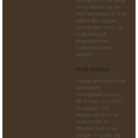
høj kvalitet – hver gang.
Vores ansatte har de
rette kompetencer til at
udføre den opgave,
som du hyrer os til, og
vi går aldrig på
kompromis med
kvaliteten i vores
arbejde.
God service
Udover god kvalitet kan
du forvente
fremragende service,
når du lader os stå for
din opgave. Det
betyder alt for os, at
vores kunder er
tilfredse med vores
arbejde. Vi guider dig