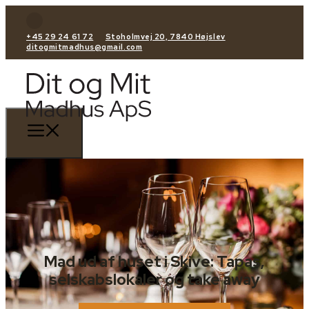
+45 29 24 61 72
Stoholmvej 20, 7840 Højslev
ditogmitmadhus@gmail.com
Mad ud af huset i Skive: Tapas,
selskabslokaler og take away