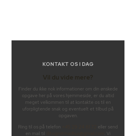
KONTAKT OS I DAG
Vil du vide mere?
Finder du ikke nok informationer om din ønskede
opgave her på vores hjemmeside, er du altid
meget velkommen til at kontakte os til en
uforpligtende snak og eventuelt et tilbud på
opgaven.
Ring til os på telefon
+45 29 24 61 72
eller send
en mail til
ditogmitmadhus@gmail.com
. Vi