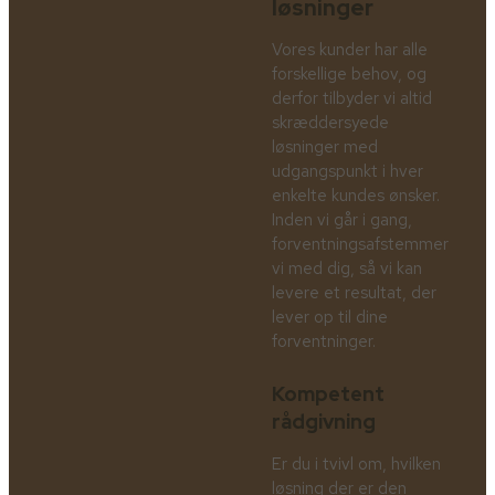
løsninger
Vores kunder har alle
forskellige behov, og
derfor tilbyder vi altid
skræddersyede
løsninger med
udgangspunkt i hver
enkelte kundes ønsker.
Inden vi går i gang,
forventningsafstemmer
vi med dig, så vi kan
levere et resultat, der
lever op til dine
forventninger.
Kompetent
rådgivning
Er du i tvivl om, hvilken
løsning der er den