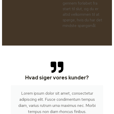
gennem forløbet fra
start til slut, og du er
altid velkommen til at
spørge, hvis du har det
mindste spørgsmål.
Hvad siger vores kunder?
Lorem ipsum dolor sit amet, consectetur
adipiscing elit. Fusce condimentum tempus
diam, varius rutrum urna maximus nec. Morbi
tempus non diam rhoncus finibus.