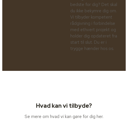
bedste for dig? Det skal
du ikke bekymre dig om.
Vi tilbyder kompetent
rådgivning i forbindelse
med ethvert projekt og
holder dig opdateret fra
start til slut. Du er i
trygge hænder hos os.
Hvad kan vi tilbyde?
Se mere om hvad vi kan gøre for dig her.