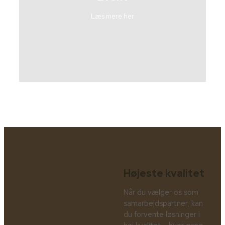
Læs mere her
Højeste kvalitet
Når du vælger os som
samarbejdspartner, kan
du forvente løsninger i